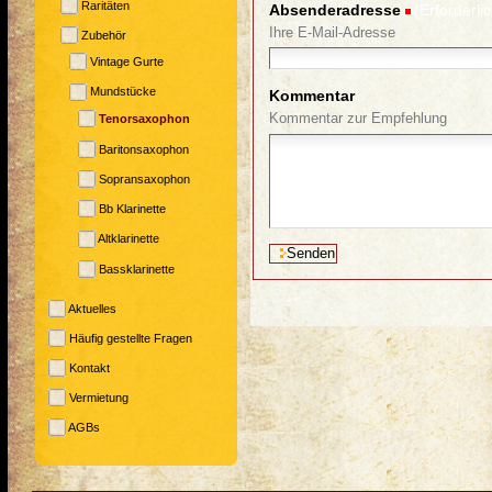
Raritäten
Absenderadresse
(Erforderlic
Ihre E-Mail-Adresse
Zubehör
Vintage Gurte
Mundstücke
Kommentar
Kommentar zur Empfehlung
Tenorsaxophon
Baritonsaxophon
Sopransaxophon
Bb Klarinette
Altklarinette
Bassklarinette
Aktuelles
Häufig gestellte Fragen
Kontakt
Vermietung
AGBs