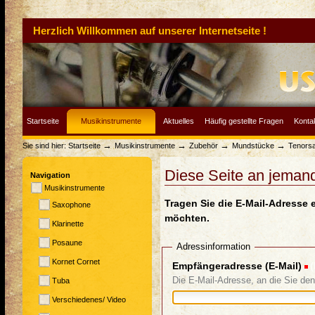
Herzlich Willkommen auf unserer Internetseite !
Startseite
Musikinstrumente
Aktuelles
Häufig gestellte Fragen
Konta
→
→
→
→
Sie sind hier:
Startseite
Musikinstrumente
Zubehör
Mundstücke
Tenors
Diese Seite an jeman
Navigation
Musikinstrumente
Tragen Sie die E-Mail-Adresse 
Saxophone
möchten.
Klarinette
Posaune
Adressinformation
Kornet Cornet
Empfängeradresse (E-Mail)
(
Die E-Mail-Adresse, an die Sie de
Tuba
Verschiedenes/ Video