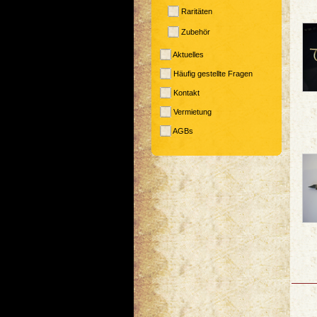
Raritäten
Zubehör
Aktuelles
Häufig gestellte Fragen
Kontakt
Vermietung
AGBs