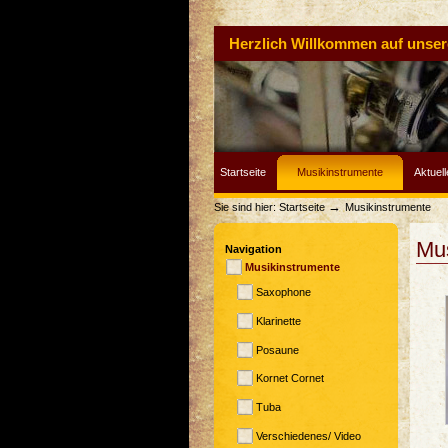
Herzlich Willkommen auf unserer
Startseite
Musikinstrumente
Aktuell
→
Sie sind hier:
Startseite
Musikinstrumente
Mus
Navigation
Musikinstrumente
Saxophone
Klarinette
Posaune
Kornet Cornet
Tuba
Verschiedenes/ Video