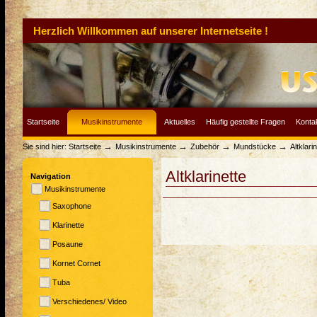
Herzlich Willkommen auf unserer Internetseite !
Startseite
Musikinstrumente
Aktuelles
Häufig gestellte Fragen
Konta
→
→
→
→
Sie sind hier:
Startseite
Musikinstrumente
Zubehör
Mundstücke
Altklari
Altklarinette
Navigation
Musikinstrumente
Saxophone
Klarinette
Posaune
Kornet Cornet
Tuba
Verschiedenes/ Video