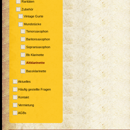
Raritäten
Zubehör
Vintage Gurte
Mundstücke
Tenorsaxophon
Baritonsaxophon
Sopransaxophon
Bb Klarinette
Altklarinette
Bassklarinette
Aktuelles
Häufig gestellte Fragen
Kontakt
Vermietung
AGBs