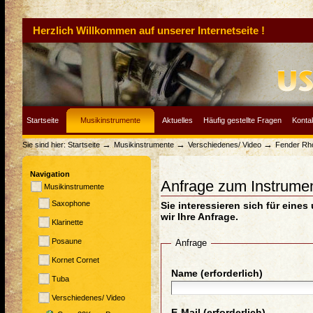
Herzlich Willkommen auf unserer Internetseite !
Startseite
Musikinstrumente
Aktuelles
Häufig gestellte Fragen
Konta
→
→
→
Sie sind hier:
Startseite
Musikinstrumente
Verschiedenes/ Video
Fender Rh
Navigation
Anfrage zum Instrume
Musikinstrumente
Saxophone
Sie interessieren sich für eine
wir Ihre Anfrage.
Klarinette
Posaune
Anfrage
Kornet Cornet
Name (erforderlich)
Tuba
Verschiedenes/ Video
E-Mail (erforderlich)