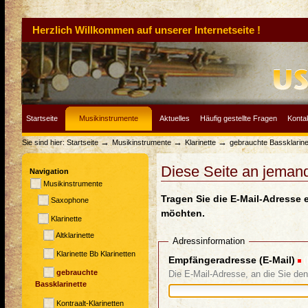
Herzlich Willkommen auf unserer Internetseite !
Startseite
Musikinstrumente
Aktuelles
Häufig gestellte Fragen
Konta
→
→
→
Sie sind hier:
Startseite
Musikinstrumente
Klarinette
gebrauchte Bassklarine
Diese Seite an jeman
Navigation
Musikinstrumente
Tragen Sie die E-Mail-Adresse 
Saxophone
möchten.
Klarinette
Altklarinette
Adressinformation
Klarinette Bb Klarinetten
Empfängeradresse (E-Mail)
(
gebrauchte
Die E-Mail-Adresse, an die Sie de
Bassklarinette
Kontraalt-Klarinetten