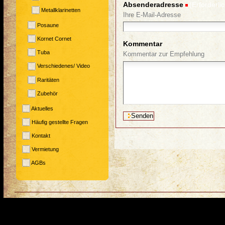
Absenderadresse
(Erforderlic
Metallklarinetten
Ihre E-Mail-Adresse
Posaune
Kornet Cornet
Kommentar
Tuba
Kommentar zur Empfehlung
Verschiedenes/ Video
Raritäten
Zubehör
Aktuelles
Häufig gestellte Fragen
Kontakt
Vermietung
AGBs